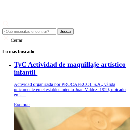
Skip
to
content
Juan Valdez
El café de todo un país
Cerrar
Lo más buscado
TyC Actividad de maquillaje artístico
infantil
Actividad organizada por PROCAFECOL S.A., válida
únicamente en el establecimiento Juan Valdez 1959, ubicado
en la...
Explorar