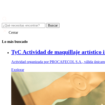
Skip
to
content
Juan Valdez
El café de todo un país
Cerrar
Lo más buscado
TyC Actividad de maquillaje artístico 
Actividad organizada por PROCAFECOL S.A., válida únicamente
Explorar