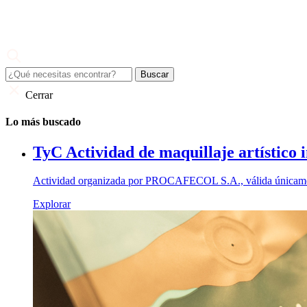
Skip
to
content
Juan Valdez
El café de todo un país
Cerrar
Lo más buscado
TyC Actividad de maquillaje artístico 
Actividad organizada por PROCAFECOL S.A., válida únicamente
Explorar