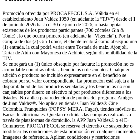
Promoción ofrecida por PROCAFECOL S.A. Válida en el
establecimiento Juan Valdez 1959 (en adelante la “TJV”) desde el 1
de junio de 2026 hasta el 30 de junio de 2026, o hasta agotar
existencias de los productos participantes (700 cócteles Gin &
Tonic) , lo que ocurra primero (en adelante la “Vigencia”). Por la
compra de dos (2) Gin Tonics, el cliente recibirá como obsequio una
(1) entrada, la cual podrá variar entre Tostada de maíz, Ajonjolí,
Tartar de Atún con Mayonesa de Achiote, según disponibilidad de la
TJV.
Se entregará un (1) único obsequio por factura; la promoción no es
acumulable con otras ofertas, beneficios o descuentos. Cualquier
adición o producto no incluido expresamente en el beneficio se
cobrará por su valor correspondiente. La promoción está sujeta a la
disponibilidad de los productos señalados y los beneficios no son
canjeables por dinero en efectivo ni por productos diferentes a los
listados. No aplica para redención de puntos del programa Amigos
de Juan Valdez®. No aplica en tiendas Juan Valdez® Cine
Colombia, Franquicias (POPSY, MERA, Fagar), tiendas móviles ni
Barras Institucionales. Quedan excluidas las compras realizadas a
través de plataformas de domicilio, la APP Juan Valdez® o el E-
Commerce. PROCAFECOL se reserva el derecho de suspender o
modificar las condiciones de esta promoción en cualquier momento.
Imágenes de referencia. Aplican condiciones y restricciones