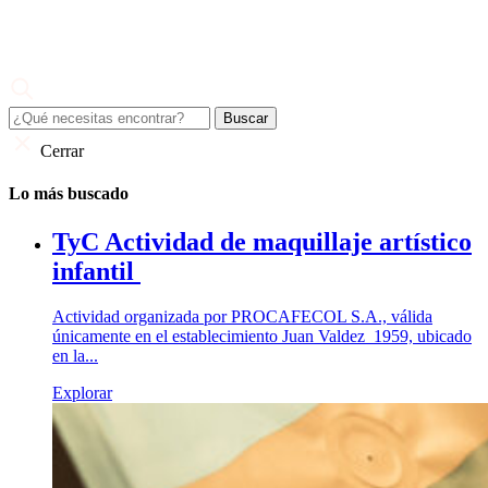
Skip
to
content
Juan Valdez
El café de todo un país
Cerrar
Lo más buscado
TyC Actividad de maquillaje artístico
infantil
Actividad organizada por PROCAFECOL S.A., válida
únicamente en el establecimiento Juan Valdez 1959, ubicado
en la...
Explorar