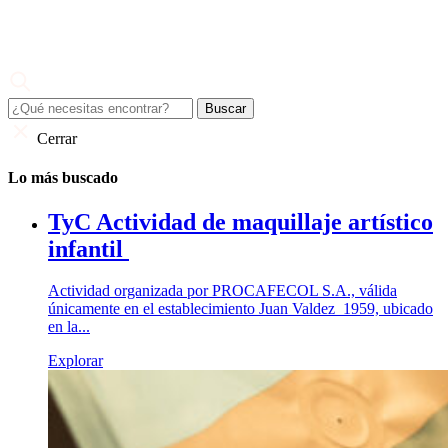
Skip
to
content
Juan Valdez
El café de todo un país
Cerrar
Lo más buscado
TyC Actividad de maquillaje artístico
infantil
Actividad organizada por PROCAFECOL S.A., válida
únicamente en el establecimiento Juan Valdez 1959, ubicado
en la...
Explorar