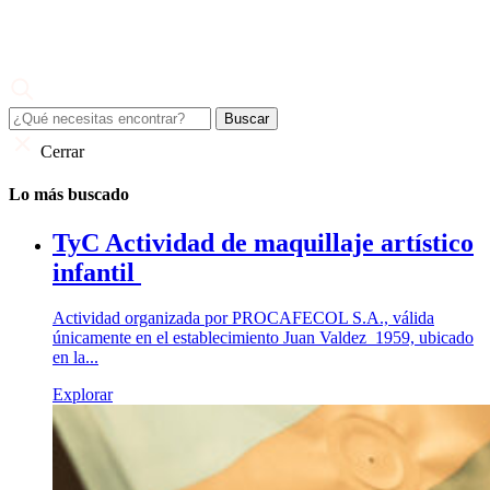
Skip
to
content
Juan Valdez
El café de todo un país
Cerrar
Lo más buscado
TyC Actividad de maquillaje artístico
infantil
Actividad organizada por PROCAFECOL S.A., válida
únicamente en el establecimiento Juan Valdez 1959, ubicado
en la...
Explorar