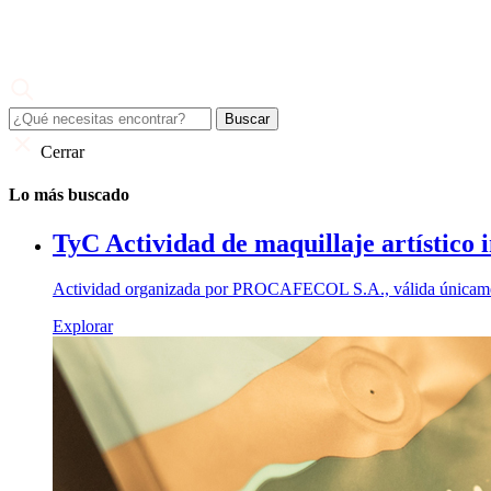
Skip
to
content
Juan Valdez
El café de todo un país
Cerrar
Lo más buscado
TyC Actividad de maquillaje artístico 
Actividad organizada por PROCAFECOL S.A., válida únicamente
Explorar