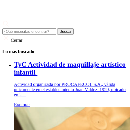
Skip
to
content
Juan Valdez
El café de todo un país
Cerrar
Lo más buscado
TyC Actividad de maquillaje artístico
infantil
Actividad organizada por PROCAFECOL S.A., válida
únicamente en el establecimiento Juan Valdez 1959, ubicado
en la...
Explorar