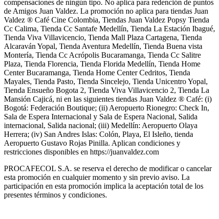
compensaciones de ningún tipo. No aplica para redención de puntos
de Amigos Juan Valdez. La promoción no aplica para tiendas Juan
Valdez ® Café Cine Colombia, Tiendas Juan Valdez Popsy Tienda
Cc Calima, Tienda Cc Santafe Medellín, Tienda La Estación Ibagué,
Tienda Viva Villavicencio, Tienda Mall Plaza Cartagena, Tienda
Alcaraván Yopal, Tienda Aventura Medellín, Tienda Buena vista
Montería, Tienda Cc Acrópolis Bucaramanga, Tienda Cc Salitre
Plaza, Tienda Florencia, Tienda Florida Medellín, Tienda Home
Center Bucaramanga, Tienda Home Center Cedritos, Tienda
Mayales, Tienda Pasto, Tienda Sincelejo, Tienda Unicentro Yopal,
Tienda Ensueño Bogota 2, Tienda Viva Villavicencio 2, Tienda La
Mansión Cajicá, ni en las siguientes tiendas Juan Valdez ® Café: (i)
Bogotá: Federación Boutique; (ii) Aeropuerto Rionegro: Check In,
Sala de Espera Internacional y Sala de Espera Nacional, Salida
internacional, Salida nacional; (iii) Medellín: Aeropuerto Olaya
Herrera; (iv) San Andres Islas: Colón, Playa, El Isleño, tienda
Aeropuerto Gustavo Rojas Pinilla. Aplican condiciones y
restricciones disponibles en https://juanvaldez.com
PROCAFECOL S.A. se reserva el derecho de modificar o cancelar
esta promoción en cualquier momento y sin previo aviso. La
participación en esta promoción implica la aceptación total de los
presentes términos y condiciones.