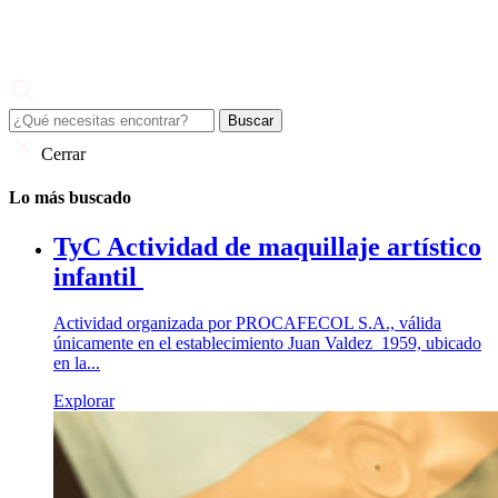
Skip
to
content
Juan Valdez
El café de todo un país
Cerrar
Lo más buscado
TyC Actividad de maquillaje artístico
infantil
Actividad organizada por PROCAFECOL S.A., válida
únicamente en el establecimiento Juan Valdez 1959, ubicado
en la...
Explorar