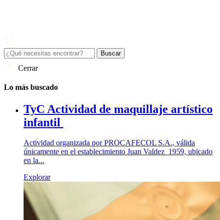
Skip
to
content
Juan Valdez
El café de todo un país
Cerrar
Lo más buscado
TyC Actividad de maquillaje artístico
infantil
Actividad organizada por PROCAFECOL S.A., válida
únicamente en el establecimiento Juan Valdez 1959, ubicado
en la...
Explorar