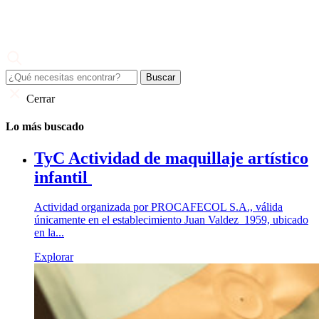
Skip
to
content
Juan Valdez
El café de todo un país
Cerrar
Lo más buscado
TyC Actividad de maquillaje artístico
infantil
Actividad organizada por PROCAFECOL S.A., válida
únicamente en el establecimiento Juan Valdez 1959, ubicado
en la...
Explorar