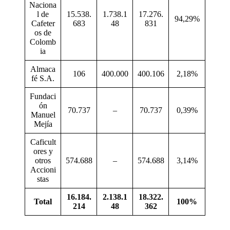
Naciona
l de
15.538.
1.738.1
17.276.
94,29%
Cafeter
683
48
831
os de
Colomb
ia
Almaca
106
400.000
400.106
2,18%
fé S.A.
Fundaci
ón
70.737
–
70.737
0,39%
Manuel
Mejía
Caficult
ores y
otros
574.688
–
574.688
3,14%
Accioni
stas
16.184.
2.138.1
18.322.
Total
100%
214
48
362